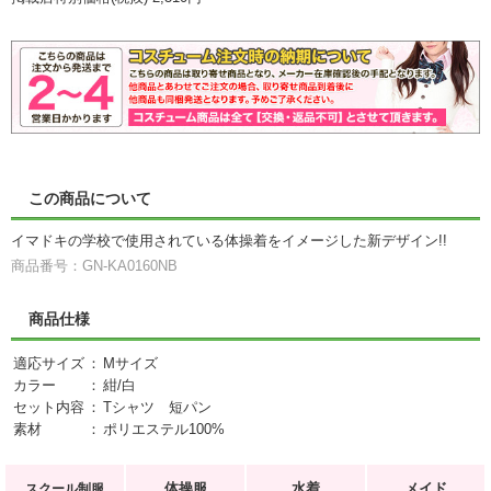
この商品について
イマドキの学校で使用されている体操着をイメージした新デザイン!!
商品番号：GN-KA0160NB
商品仕様
適応サイズ
：
Mサイズ
カラー
：
紺/白
セット内容
：
Tシャツ 短パン
素材
：
ポリエステル100%
体操服
水着
メイド
スクール制服