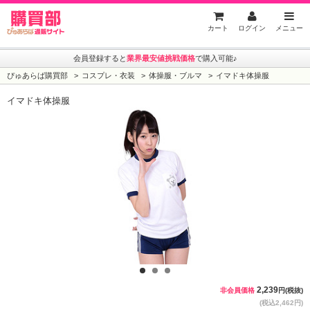
ぴゅあらば購買部
カート
ログイン
メニュー
会員登録すると
業界最安値挑戦価格
で購入可能♪
ぴゅあらば購買部
コスプレ・衣装
体操服・ブルマ
イマドキ体操服
イマドキ体操服
1
2
3
2,239
非会員価格
円(税抜)
(税込2,462円)