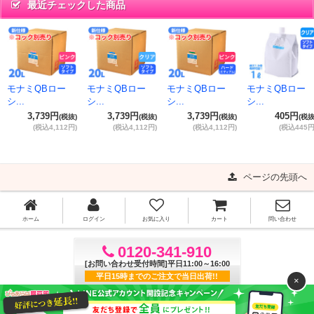
最近チェックした商品
モナミQBロー
モナミQBロー
モナミQBロー
モナミQBロー
シ...
シ...
シ...
シ...
3,739円
3,739円
3,739円
405円
(税抜)
(税抜)
(税抜)
(税抜
(税込4,112円)
(税込4,112円)
(税込4,112円)
(税込445円
ページの先頭へ
ホーム
ログイン
お気に入り
カート
問い合わせ
0120-341-910
[お問い合わせ受付時間]平日11:00～16:00
平日15時までのご注文で当日出荷!!
×
ご利用ガイド
よくある質問