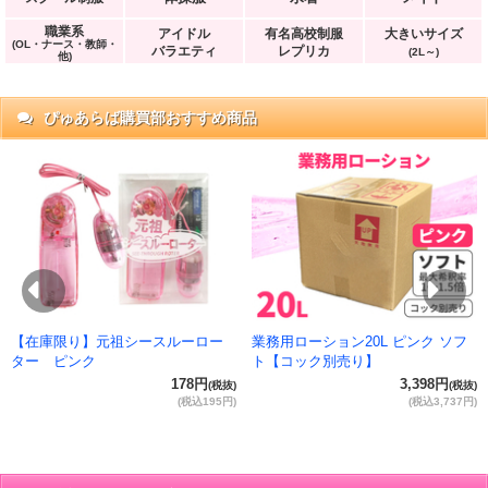
職業系
アイドル
有名高校制服
大きいサイズ
(OL・ナース・教師・
バラエティ
レプリカ
(2L～)
他)
ぴゅあらば購買部おすすめ商品
抜)
円)
Previous
Ne
【在庫限り】元祖シースルーロー
業務用ローション20L ピンク ソフ
ター ピンク
ト【コック別売り】
178円
3,398円
(税抜)
(税抜)
(税込195円)
(税込3,737円)