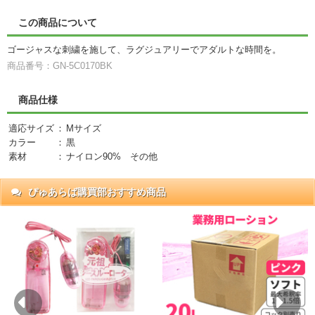
この商品について
ゴージャスな刺繍を施して、ラグジュアリーでアダルトな時間を。
商品番号：GN-5C0170BK
商品仕様
適応サイズ
：
Mサイズ
カラー
：
黒
素材
：
ナイロン90% その他
ぴゅあらば購買部おすすめ商品
抜)
円)
Previous
Ne