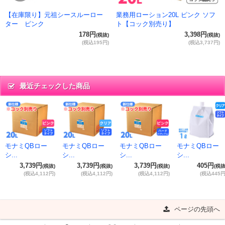
【在庫限り】元祖シースルーロー
業務用ローション20L ピンク ソフ
ター ピンク
ト【コック別売り】
178円
3,398円
(税抜)
(税抜)
(税込195円)
(税込3,737円)
最近チェックした商品
モナミQBロー
モナミQBロー
モナミQBロー
モナミQBロー
シ...
シ...
シ...
シ...
3,739円
3,739円
3,739円
405円
(税抜)
(税抜)
(税抜)
(税抜
(税込4,112円)
(税込4,112円)
(税込4,112円)
(税込445円
ページの先頭へ