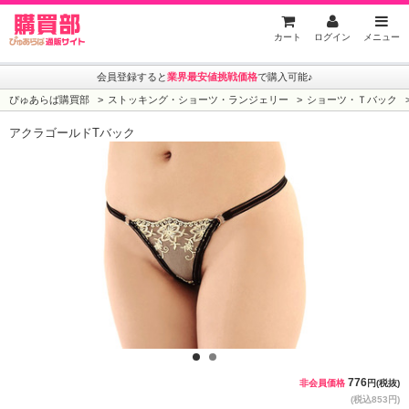
ぴゅあらば購買部
カート
ログイン
メニュー
会員登録すると
業界最安値挑戦価格
で購入可能♪
ぴゅあらば購買部
ストッキング・ショーツ・ランジェリー
ショーツ・Ｔバック
アクラゴールドTバック
1
2
776
非会員価格
円(税抜)
(税込853円)