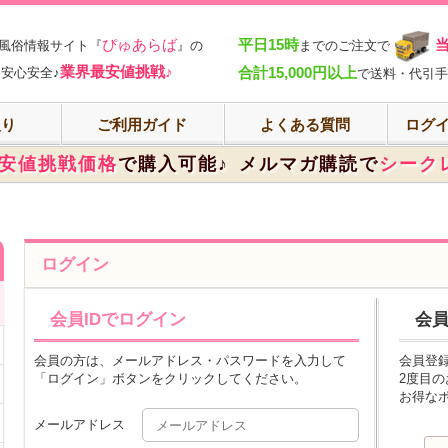
部
ぴゅあらば
平日15時
風俗情報サイト『
』の
までのご注文で
業界最安値挑戦♪
合計15,000円以上
安心安全♪
で送料・代引手
入り
ご利用ガイド
よくある質問
ログイ
安値挑戦価格
で購入可能♪
メルマガ購読で
シーク
ログイン
会員IDでログイン
会
会員の方は、メールアドレス・パスワードを入力して
会員登
「ログイン」ボタンをクリックしてください。
2度目
お得な
メールアドレス