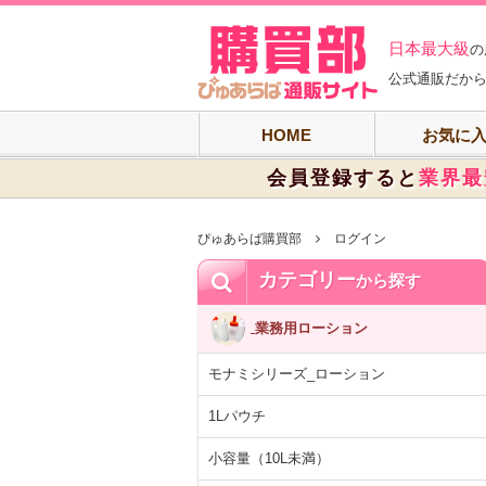
ぴゅあらば購買
日本最大級
の
公式通販だから
HOME
お気に
会員登録すると
業界最
ぴゅあらば購買部
ログイン
カテゴリー
から探す
業務用ローション
モナミシリーズ_ローション
1Lパウチ
小容量（10L未満）