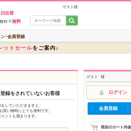
ゲスト様
当日出荷
￥
無料
数料
ン･会員登録
レットセール
をご案内♪
ゲスト
様
ログイン
員登録をされていないお客様
録をしていただきますと、
会員登録
のお買い物時にとても便利です。
ポイントも溜まります。
現在のカート内