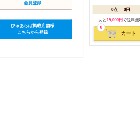
会員登録
0点
0円
あと
15,000円
で送料無
ぴゅあらば掲載店舗様
0
こちらから登録
カート