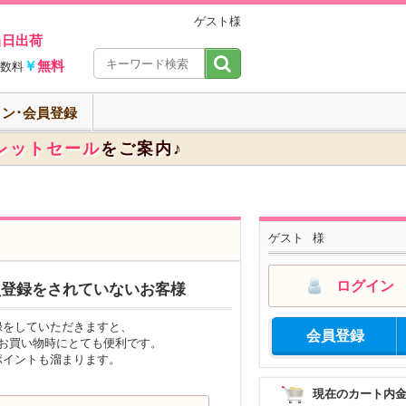
ゲスト様
当日出荷
￥
無料
数料
ン･会員登録
レットセール
をご案内♪
ゲスト
様
ログイン
員登録をされていないお客様
録をしていただきますと、
会員登録
のお買い物時にとても便利です。
ポイントも溜まります。
現在のカート内