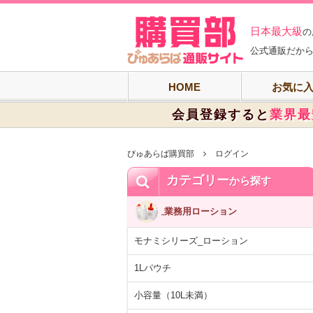
ぴゅあらば購買
日本最大級
の
公式通販だから
HOME
お気に
会員登録すると
業界最
ぴゅあらば購買部
ログイン
カテゴリー
から探す
業務用ローション
モナミシリーズ_ローション
1Lパウチ
小容量（10L未満）