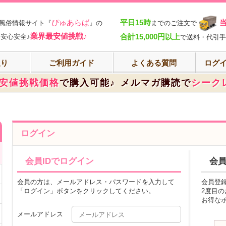
部
ぴゅあらば
平日15時
風俗情報サイト『
』の
までのご注文で
業界最安値挑戦♪
合計15,000円以上
安心安全♪
で送料・代引手
入り
ご利用ガイド
よくある質問
ログイ
安値挑戦価格
で購入可能♪
メルマガ購読で
シーク
ログイン
会員IDでログイン
会
会員の方は、メールアドレス・パスワードを入力して
会員登
「ログイン」ボタンをクリックしてください。
2度目
お得な
メールアドレス