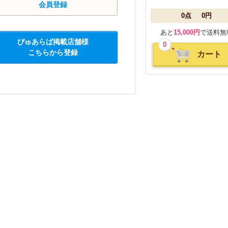
会員登録
0点
0円
あと
15,000円
で送料無
ぴゅあらば掲載店舗様
0
こちらから登録
カート