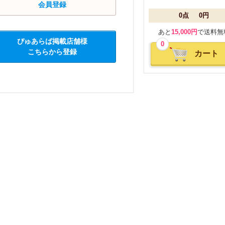
会員登録
0点
0円
あと
15,000円
で送料無
ぴゅあらば掲載店舗様
0
こちらから登録
カート