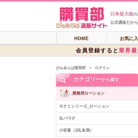
ぴゅあらば購買
日本最大級
の
公式通販だから
HOME
お気に
会員登録すると
業界最
ぴゅあらば購買部
ログイン
カテゴリー
から探す
業務用ローション
モナミシリーズ_ローション
1Lパウチ
小容量（10L未満）