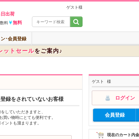
ゲスト様
当日出荷
￥
無料
数料
ン･会員登録
レットセール
をご案内♪
ゲスト
様
ログイン
員登録をされていないお客様
録をしていただきますと、
会員登録
のお買い物時にとても便利です。
ポイントも溜まります。
現在のカート内