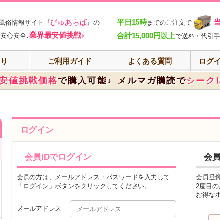
部
ぴゅあらば
平日15時
風俗情報サイト『
』の
までのご注文で
業界最安値挑戦♪
合計15,000円以上
安心安全♪
で送料・代引手
入り
ご利用ガイド
よくある質問
ログイ
安値挑戦価格
で購入可能♪
メルマガ購読で
シーク
ログイン
会員IDでログイン
会
会員の方は、メールアドレス・パスワードを入力して
会員登
「ログイン」ボタンをクリックしてください。
2度目
お得な
メールアドレス