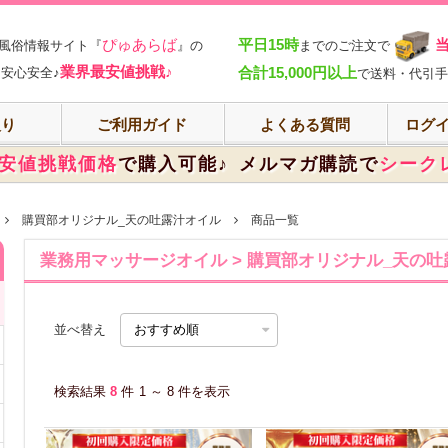
部
ぴゅあらば
平日15時
風俗情報サイト『
』の
までのご注文で
業界最安値挑戦♪
合計15,000円以上
安心安全♪
で送料・代引手
入り
ご利用ガイド
よくある質問
ログイ
安値挑戦価格
で購入可能♪
メルマガ購読で
シーク
購買部オリジナル_天の吐露汁オイル
商品一覧
業務用マッサージオイル > 購買部オリジナル_天の
並べ替え
検索結果
8
件
1 ～ 8 件を表示