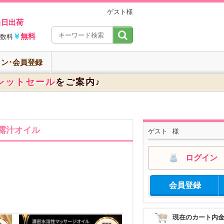
ゲスト様
当日出荷
￥
無料
数料
ン･会員登録
レットセール
をご案内♪
吐露汁オイル
ゲスト
様
ログイン
会員登録
現在のカート内