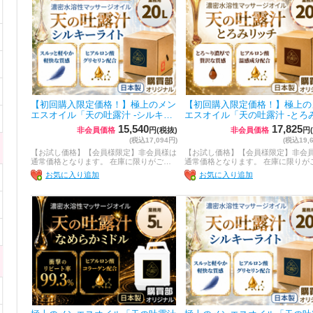
【初回購入限定価格！】極上のメン
【初回購入限定価格！】極上の
エスオイル「天の吐露汁 -シルキ…
エスオイル「天の吐露汁 -とろ
15,540
17,825
非会員価格
円(税抜)
非会員価格
円
(税込17,094円)
(税込19,
【お試し価格】【会員様限定】非会員様は
【お試し価格】【会員様限定】非会
通常価格となります。 在庫に限りがご…
通常価格となります。 在庫に限りが
お気に入り追加
お気に入り追加