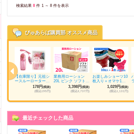
検索結果
8
件
1 ～ 8 件を表示
ぴゅあらば購買部
オススメ商品
ォッシ
【在庫限り】元祖シ
業務用ローション
お楽しみショーツ10
パ…
ースルーローター…
20L ピンク ソフト…
枚入り＋オマケ1…
円
178円
3,398円
1,029円
(税抜)
(税抜)
(税抜)
(税抜)
884円)
(税込195円)
(税込3,737円)
(税込1,131円)
最近チェックした商品