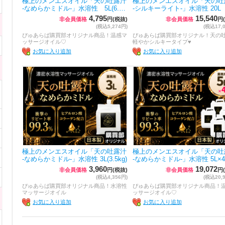
極上のメンエスオイル「天の吐露汁
極上のメンエスオイル「天の吐
-なめらかミドル-」水溶性 5L(6.…
-シルキーライト-」水溶性 20L
4,795
15,540
非会員価格
円(税抜)
非会員価格
円
(税込5,274円)
(税込17,
ぴゅあらば購買部オリジナル商品！温感マ
ぴゅあらば購買部オリジナル！天の
ッサージオイル♡
軽やかシルキータイプ♥
お気に入り追加
お気に入り追加
極上のメンエスオイル「天の吐露汁
極上のメンエスオイル「天の吐
-なめらかミドル-」水溶性 3L(3.5kg)
-なめらかミドル-」水溶性 5L×
3,960
19,072
非会員価格
円(税抜)
非会員価格
円
(税込4,356円)
(税込20,
ぴゅあらば購買部オリジナル商品！水溶性
ぴゅあらば購買部オリジナル商品！
マッサージオイル
ッサージオイル♡
お気に入り追加
お気に入り追加