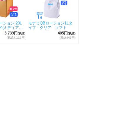
ション 20L
モナミQBローション1Lタ
ド(ミディア…
イプ クリア ソフト
3,739円
405円
(税抜)
(税抜)
(税込4,112円)
(税込445円)