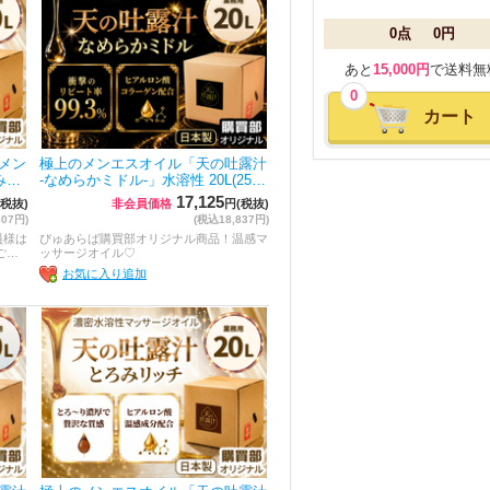
0点
0円
あと
15,000円
で送料無
0
カート
メン
極上のメンエスオイル「天の吐露汁
み…
-なめらかミドル-」水溶性 20L(25…
17,125
(税抜)
非会員価格
円(税抜)
607円)
(税込18,837円)
員様は
ぴゅあらば購買部オリジナル商品！温感マ
ご…
ッサージオイル♡
お気に入り追加