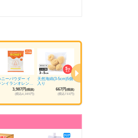
ハニーパウダー イ
天然海綿(3-5cm)5個
ウエットトラストプ
ぴゅあら
ランイランオレン…
入り
ロ 120本入り
ュ 5箱×
3,987円
667円
11,035円
5
(税抜)
(税抜)
(税抜)
(税込4,385円)
(税込733円)
(税込12,138円)