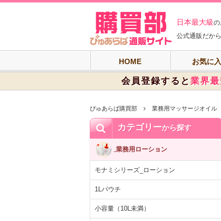
ぴゅあらば購買
日本最大級
の
公式通販だから
HOME
お気に
会員登録すると
業界最
ぴゅあらば購買部
業務用マッサージオイル
カテゴリー
から探す
業務用ローション
モナミシリーズ_ローション
1Lパウチ
小容量（10L未満）