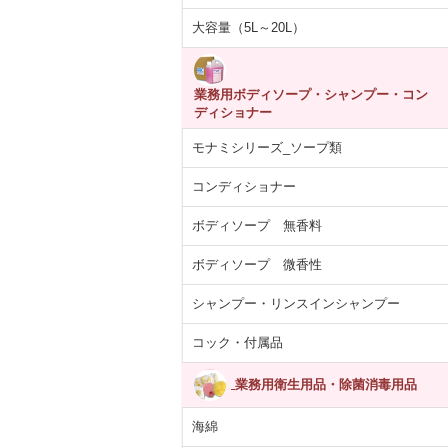
大容量（5L～20L）
業務用ボディソープ・シャンプー・コン
ディショナー
モナミシリーズ_ソープ類
コンディショナー
ボディソープ 無香料
あらばティッシ
【医薬部外品】薬用
紙コップ 7オンス
ARCマウスウ
ボディソープ 微香性
箱×12パック
泡 NOTクリーン…
(205ml)100個入り
ュ ブルー ペ
5,392円
4,055円
330円
1,713
(税抜)
(税抜)
(税抜)
シャンプー・リンスインシャンプー
(税込5,931円)
(税込4,460円)
(税込363円)
(税込1,
コック・付属品
業務用衛生用品・除菌消毒用品
海綿