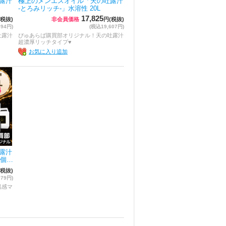
露汁
極上のメンエスオイル「天の吐露汁
-とろみリッチ-」水溶性 20L
17,825
(税抜)
非会員価格
円(税抜)
094円)
(税込19,607円)
吐露汁
ぴゅあらば購買部オリジナル！天の吐露汁
超濃厚リッチタイプ♥
お気に入り追加
露汁
4個…
(税抜)
979円)
温感マ